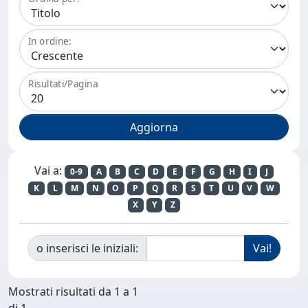
In ordine:
Risultati/Pagina
Vai a:
0-9
A
B
C
D
E
F
G
H
I
J
K
L
M
N
O
P
Q
R
S
T
U
V
W
X
Y
Z
o inserisci le iniziali:
Mostrati risultati da 1 a 1
di 1