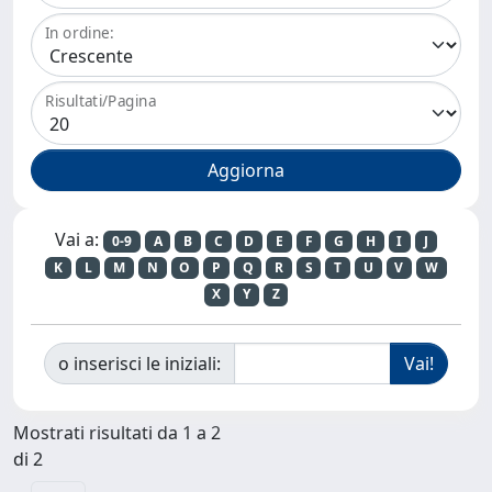
In ordine:
Risultati/Pagina
Vai a:
0-9
A
B
C
D
E
F
G
H
I
J
K
L
M
N
O
P
Q
R
S
T
U
V
W
X
Y
Z
o inserisci le iniziali:
Mostrati risultati da 1 a 2
di 2