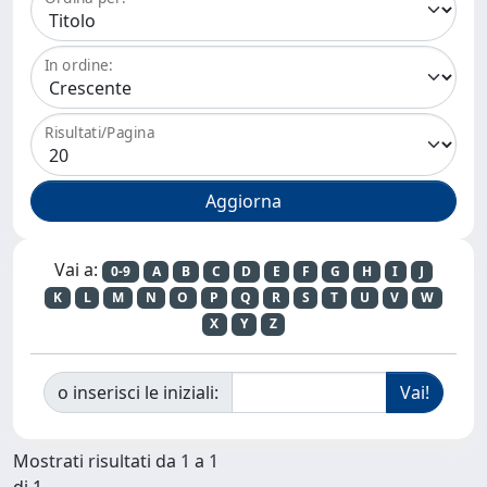
In ordine:
Risultati/Pagina
Vai a:
0-9
A
B
C
D
E
F
G
H
I
J
K
L
M
N
O
P
Q
R
S
T
U
V
W
X
Y
Z
o inserisci le iniziali:
Mostrati risultati da 1 a 1
di 1