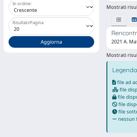
In ordine:
Mostrati risul
Risultati/Pagina
Rencontre
2021 A. Maff
Mostrati risul
Legenda
file ad 
file dis
file disp
file disp
file sot
nessun f