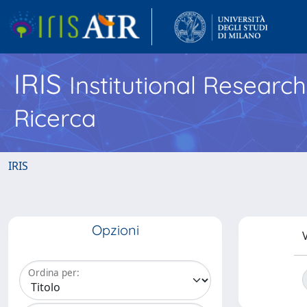
IRIS
Institutional Researc
Ricerca
IRIS
Opzioni
V
Ordina per: