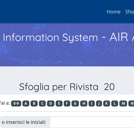
Home
Sfo
- AIR
h Information System
Sfoglia per Rivista 20
ai a:
0-9
A
B
C
D
E
F
G
H
I
J
K
L
M
N
o inserisci le iniziali: