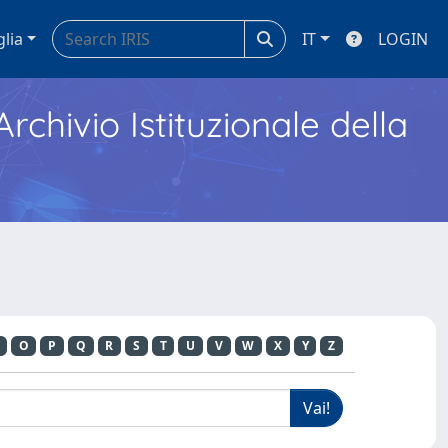
glia
IT
LOGIN
Archivio Istituzionale della
O
P
Q
R
S
T
U
V
W
X
Y
Z