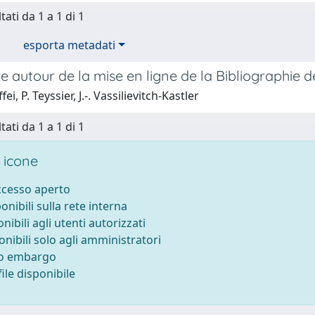
tati da 1 a 1 di 1
esporta metadati
 autour de la mise en ligne de la Bibliographie de
ei, P. Teyssier, J.-. Vassilievitch-Kastler
tati da 1 a 1 di 1
 icone
accesso aperto
ponibili sulla rete interna
onibili agli utenti autorizzati
onibili solo agli amministratori
to embargo
ile disponibile