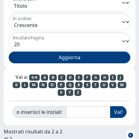
In ordine:
Risultati/Pagina
Vai a:
0-9
A
B
C
D
E
F
G
H
I
J
K
L
M
N
O
P
Q
R
S
T
U
V
W
X
Y
Z
o inserisci le iniziali:
Mostrati risultati da 2 a 2
di 2