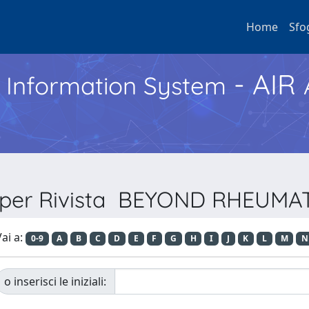
Home
Sfo
- AIR
h Information System
a per Rivista BEYOND RHEUM
ai a:
0-9
A
B
C
D
E
F
G
H
I
J
K
L
M
N
o inserisci le iniziali: