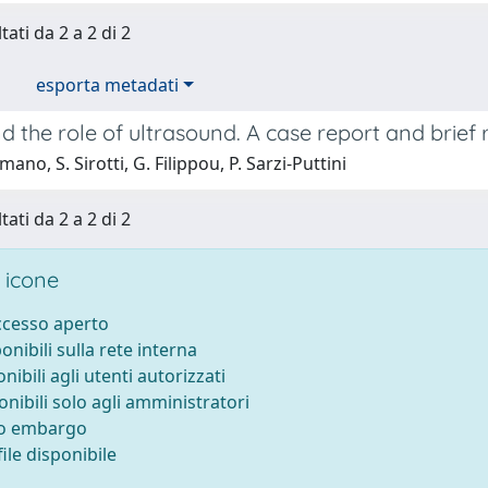
tati da 2 a 2 di 2
esporta metadati
 the role of ultrasound. A case report and brief r
ano, S. Sirotti, G. Filippou, P. Sarzi-Puttini
tati da 2 a 2 di 2
 icone
accesso aperto
ponibili sulla rete interna
onibili agli utenti autorizzati
onibili solo agli amministratori
to embargo
ile disponibile