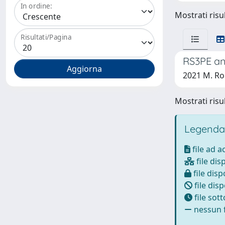
In ordine:
Mostrati risul
Risultati/Pagina
RS3PE and
2021 M. Rom
Mostrati risul
Legenda
file ad 
file dis
file disp
file disp
file sot
nessun f