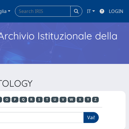
glia
IT
LOGIN
Archivio Istituzionale della
ATOLOGY
O
P
Q
R
S
T
U
V
W
X
Y
Z