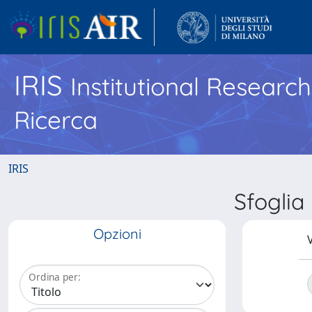
IRIS
Institutional Researc
Ricerca
IRIS
Sfogli
Opzioni
V
Ordina per: