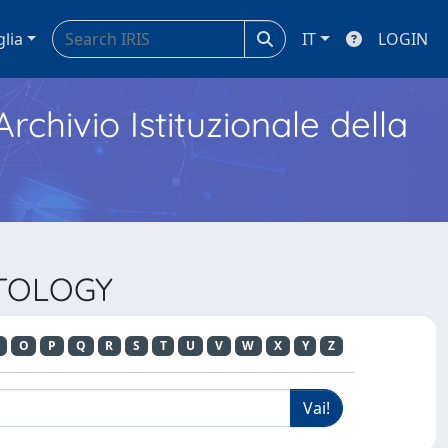
glia
IT
LOGIN
Archivio Istituzionale della
ATOLOGY
O
P
Q
R
S
T
U
V
W
X
Y
Z