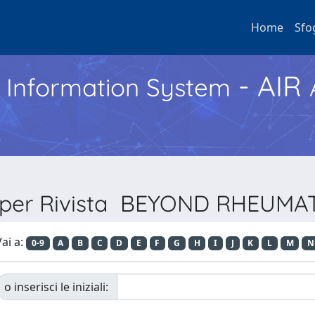
Home
Sfo
- AIR
h Information System
a per Rivista BEYOND RHEUM
ai a:
0-9
A
B
C
D
E
F
G
H
I
J
K
L
M
N
o inserisci le iniziali: