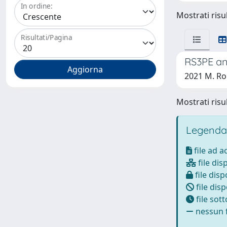
In ordine:
Mostrati risul
Risultati/Pagina
RS3PE and
2021 M. Rom
Mostrati risul
Legenda
file ad 
file dis
file disp
file disp
file sot
nessun f