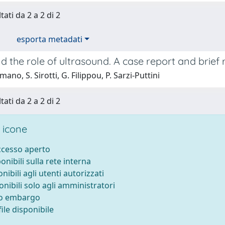
tati da 2 a 2 di 2
esporta metadati
 the role of ultrasound. A case report and brief r
ano, S. Sirotti, G. Filippou, P. Sarzi-Puttini
tati da 2 a 2 di 2
 icone
accesso aperto
ponibili sulla rete interna
onibili agli utenti autorizzati
onibili solo agli amministratori
to embargo
ile disponibile