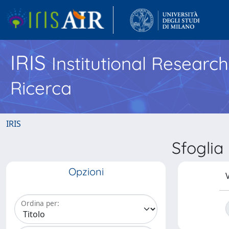
IRIS
Institutional Researc
Ricerca
IRIS
Sfogli
Opzioni
V
Ordina per: