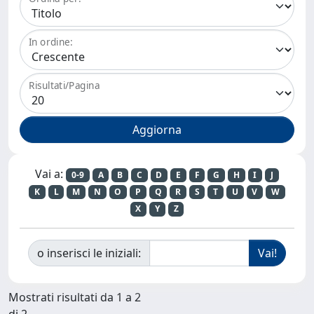
In ordine:
Risultati/Pagina
Vai a:
0-9
A
B
C
D
E
F
G
H
I
J
K
L
M
N
O
P
Q
R
S
T
U
V
W
X
Y
Z
o inserisci le iniziali:
Mostrati risultati da 1 a 2
di 2