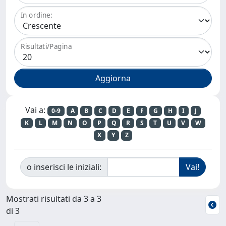
In ordine:
Risultati/Pagina
Vai a:
0-9
A
B
C
D
E
F
G
H
I
J
K
L
M
N
O
P
Q
R
S
T
U
V
W
X
Y
Z
o inserisci le iniziali:
Mostrati risultati da 3 a 3
di 3