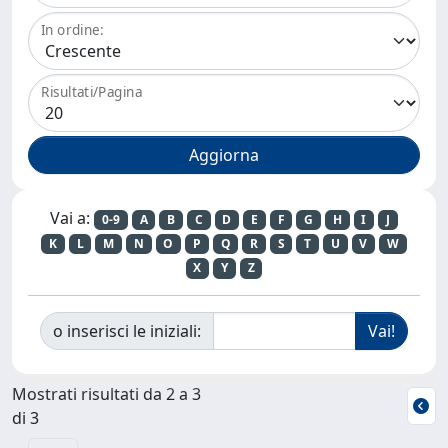
In ordine:
Risultati/Pagina
Vai a:
0-9
A
B
C
D
E
F
G
H
I
J
K
L
M
N
O
P
Q
R
S
T
U
V
W
X
Y
Z
o inserisci le iniziali:
Mostrati risultati da 2 a 3
di 3