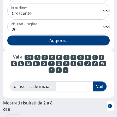
In ordine:
Risultati/Pagina
Vai a:
0-9
A
B
C
D
E
F
G
H
I
J
K
L
M
N
O
P
Q
R
S
T
U
V
W
X
Y
Z
o inserisci le iniziali:
Mostrati risultati da 2 a 8
di 8