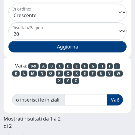
In ordine:
Risultati/Pagina
Vai a:
0-9
A
B
C
D
E
F
G
H
I
J
K
L
M
N
O
P
Q
R
S
T
U
V
W
X
Y
Z
o inserisci le iniziali:
Mostrati risultati da 1 a 2
di 2