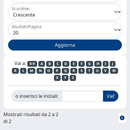
In ordine:
Risultati/Pagina
Vai a:
0-9
A
B
C
D
E
F
G
H
I
J
K
L
M
N
O
P
Q
R
S
T
U
V
W
X
Y
Z
o inserisci le iniziali:
Mostrati risultati da 2 a 2
di 2