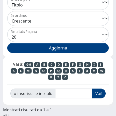
In ordine:
Risultati/Pagina
Vai a:
0-9
A
B
C
D
E
F
G
H
I
J
K
L
M
N
O
P
Q
R
S
T
U
V
W
X
Y
Z
o inserisci le iniziali:
Mostrati risultati da 1 a 1
di 1