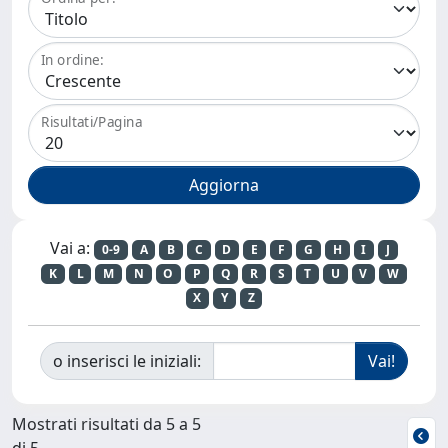
In ordine:
Risultati/Pagina
Vai a:
0-9
A
B
C
D
E
F
G
H
I
J
K
L
M
N
O
P
Q
R
S
T
U
V
W
X
Y
Z
o inserisci le iniziali:
Mostrati risultati da 5 a 5
di 5