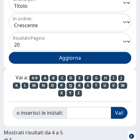
In ordine:
Risultati/Pagina
Vai a:
0-9
A
B
C
D
E
F
G
H
I
J
K
L
M
N
O
P
Q
R
S
T
U
V
W
X
Y
Z
o inserisci le iniziali:
Mostrati risultati da 4 a 5
di 5