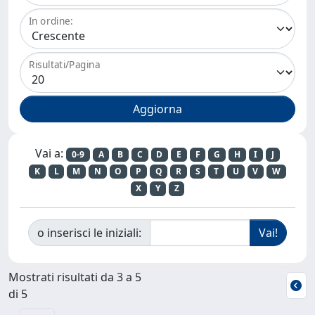
In ordine:
Risultati/Pagina
Vai a:
0-9
A
B
C
D
E
F
G
H
I
J
K
L
M
N
O
P
Q
R
S
T
U
V
W
X
Y
Z
o inserisci le iniziali:
Mostrati risultati da 3 a 5
di 5