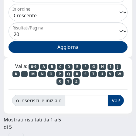
In ordine:
Risultati/Pagina
Vai a:
0-9
A
B
C
D
E
F
G
H
I
J
K
L
M
N
O
P
Q
R
S
T
U
V
W
X
Y
Z
o inserisci le iniziali:
Mostrati risultati da 1 a 5
di 5