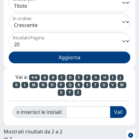
In ordine:
Risultati/Pagina
Vai a:
0-9
A
B
C
D
E
F
G
H
I
J
K
L
M
N
O
P
Q
R
S
T
U
V
W
X
Y
Z
o inserisci le iniziali:
Mostrati risultati da 2 a 2
di 2