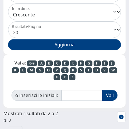
In ordine:
Risultati/Pagina
Vai a:
0-9
A
B
C
D
E
F
G
H
I
J
K
L
M
N
O
P
Q
R
S
T
U
V
W
X
Y
Z
o inserisci le iniziali:
Mostrati risultati da 2 a 2
di 2