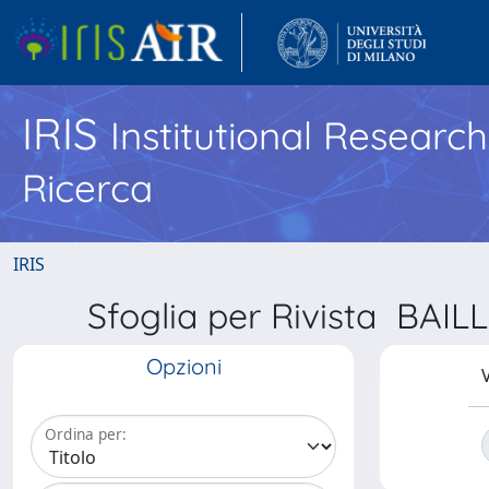
IRIS
Institutional Researc
Ricerca
IRIS
Sfoglia per Rivista BA
Opzioni
V
Ordina per: