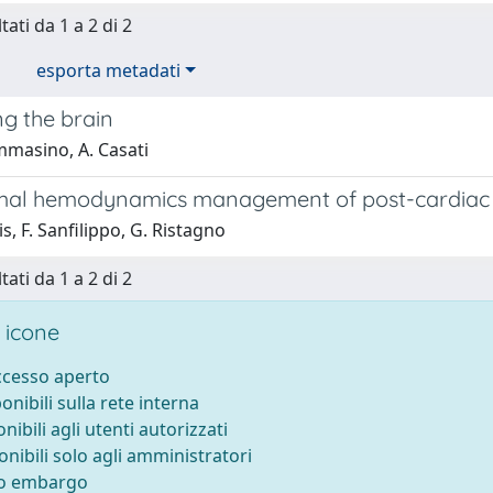
tati da 1 a 2 di 2
esporta metadati
ng the brain
mmasino, A. Casati
mal hemodynamics management of post-cardiac 
is, F. Sanfilippo, G. Ristagno
tati da 1 a 2 di 2
 icone
accesso aperto
ponibili sulla rete interna
onibili agli utenti autorizzati
onibili solo agli amministratori
to embargo