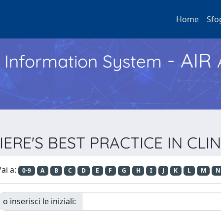
Home
Sfo
- AIR
h Information System
ILLIERE'S BEST PRACTICE IN C
ai a:
0-9
A
B
C
D
E
F
G
H
I
J
K
L
M
N
o inserisci le iniziali: