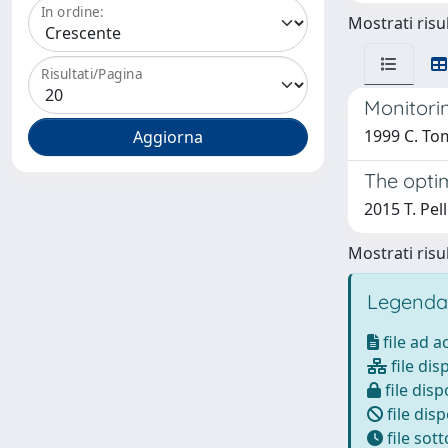
In ordine:
Mostrati risul
Risultati/Pagina
Monitori
1999 C. To
The opti
2015 T. Pell
Mostrati risul
Legenda
file ad 
file dis
file disp
file disp
file sot