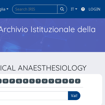
glia
IT
LOGIN
Archivio Istituzionale della
LINICAL ANAESTHESIOLOGY
O
P
Q
R
S
T
U
V
W
X
Y
Z