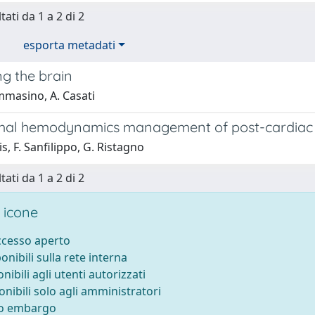
tati da 1 a 2 di 2
esporta metadati
ng the brain
mmasino, A. Casati
mal hemodynamics management of post-cardiac 
is, F. Sanfilippo, G. Ristagno
tati da 1 a 2 di 2
 icone
accesso aperto
ponibili sulla rete interna
onibili agli utenti autorizzati
onibili solo agli amministratori
to embargo