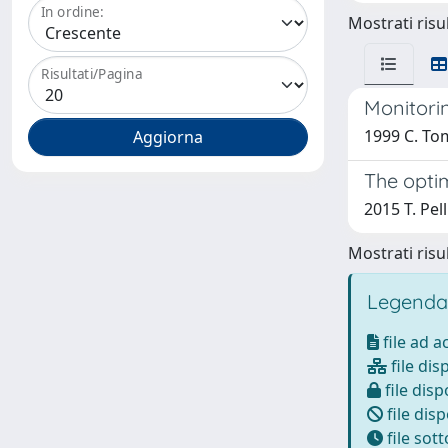
In ordine:
Mostrati risul
Risultati/Pagina
Monitori
1999 C. To
The opti
2015 T. Pell
Mostrati risul
Legenda
file ad 
file dis
file disp
file disp
file sot