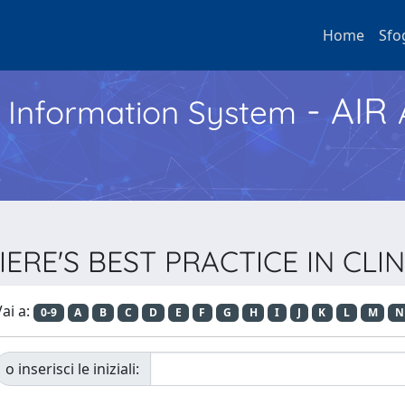
Home
Sfo
- AIR
h Information System
ILLIERE'S BEST PRACTICE IN C
ai a:
0-9
A
B
C
D
E
F
G
H
I
J
K
L
M
N
o inserisci le iniziali: