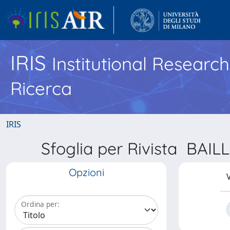
IRIS
Institutional Researc
Ricerca
IRIS
Sfoglia per Rivista BA
Opzioni
V
Ordina per: