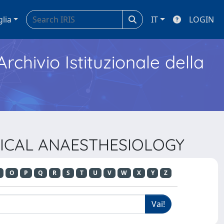
glia
IT
LOGIN
Archivio Istituzionale della
LINICAL ANAESTHESIOLOGY
O
P
Q
R
S
T
U
V
W
X
Y
Z