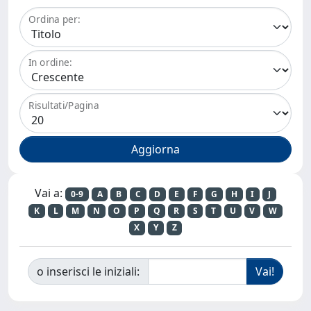
Ordina per:
In ordine:
Risultati/Pagina
Vai a:
0-9
A
B
C
D
E
F
G
H
I
J
K
L
M
N
O
P
Q
R
S
T
U
V
W
X
Y
Z
o inserisci le iniziali: