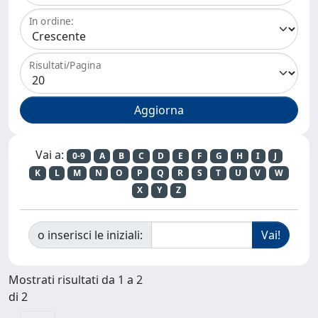
In ordine:
Risultati/Pagina
Vai a:
0-9
A
B
C
D
E
F
G
H
I
J
K
L
M
N
O
P
Q
R
S
T
U
V
W
X
Y
Z
o inserisci le iniziali:
Mostrati risultati da 1 a 2
di 2