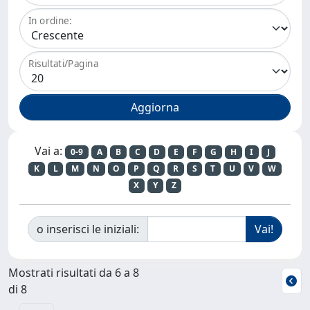
In ordine:
Risultati/Pagina
Vai a:
0-9
A
B
C
D
E
F
G
H
I
J
K
L
M
N
O
P
Q
R
S
T
U
V
W
X
Y
Z
o inserisci le iniziali:
Mostrati risultati da 6 a 8
di 8