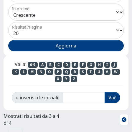
In ordine:
Risultati/Pagina
Vai a:
0-9
A
B
C
D
E
F
G
H
I
J
K
L
M
N
O
P
Q
R
S
T
U
V
W
X
Y
Z
o inserisci le iniziali:
Mostrati risultati da 3 a 4
di 4