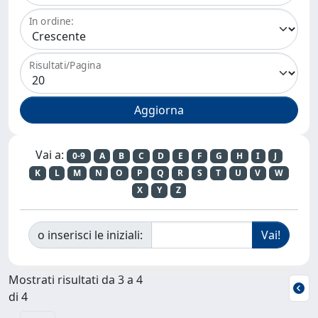
In ordine:
Risultati/Pagina
Vai a:
0-9
A
B
C
D
E
F
G
H
I
J
K
L
M
N
O
P
Q
R
S
T
U
V
W
X
Y
Z
o inserisci le iniziali:
Mostrati risultati da 3 a 4
di 4