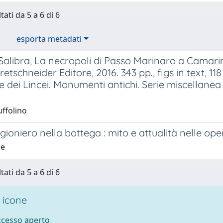
tati da 5 a 6 di 6
esporta metadati
Salibra, La necropoli di Passo Marinaro a Camar
retschneider Editore, 2016. 343 pp., figs in text, 11
 dei Lincei. Monumenti antichi. Serie miscellanea
uffolino
igioniero nella bottega : mito e attualità nelle op
ce
tati da 5 a 6 di 6
 icone
accesso aperto