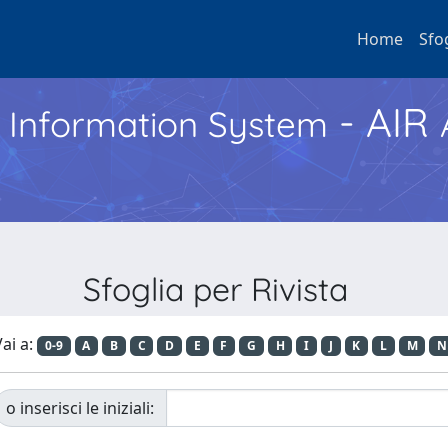
Home
Sfo
- AIR
h Information System
Sfoglia per Rivista
ai a:
0-9
A
B
C
D
E
F
G
H
I
J
K
L
M
N
o inserisci le iniziali: