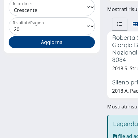
In ordine:
Mostrati risul
Risultati/Pagina
Roberta 
Giorgio B
Nazionale
8084
2018 S. Str
Sileno pr
2018 A. Pa
Mostrati risul
Legenda
file ad 