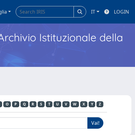
glia
IT
LOGIN
Archivio Istituzionale della
O
P
Q
R
S
T
U
V
W
X
Y
Z