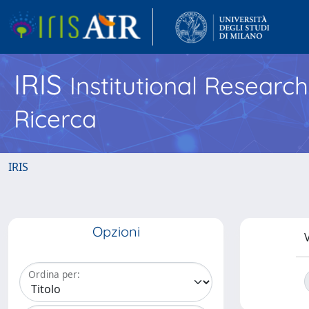
IRIS
Institutional Researc
Ricerca
IRIS
Opzioni
V
Ordina per: