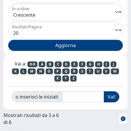
In ordine:
Risultati/Pagina
Vai a:
0-9
A
B
C
D
E
F
G
H
I
J
K
L
M
N
O
P
Q
R
S
T
U
V
W
X
Y
Z
o inserisci le iniziali:
Mostrati risultati da 3 a 6
di 6