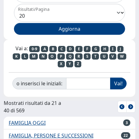
Risultati/Pagina
Vai a:
0-9
A
B
C
D
E
F
G
H
I
J
K
L
M
N
O
P
Q
R
S
T
U
V
W
X
Y
Z
o inserisci le iniziali:
Mostrati risultati da 21 a
40 di 569
FAMIGLIA OGGI
3
FAMIGLIA, PERSONE E SUCCESSIONI
22