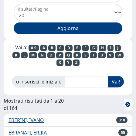
Risultati/Pagina
Vai a:
0-9
A
B
C
D
E
F
G
H
I
J
K
L
M
N
O
P
Q
R
S
T
U
V
W
X
Y
Z
o inserisci le iniziali:
Mostrati risultati da 1 a 20
di 164
EBERINI, IVANO
310
EBRANATI, ERIKA
55