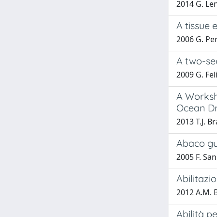
2014 G. Len
A tissue 
2006 G. Per
A two-se
2009 G. Fel
A Worksh
Ocean Dri
2013 T.J. B
Abaco gui
2005 F. San
Abilitazi
2012 A.M. 
Abilità p