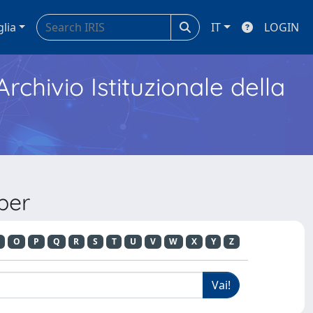
glia
IT
LOGIN
Archivio Istituzionale della
per
O
P
Q
R
S
T
U
V
W
X
Y
Z