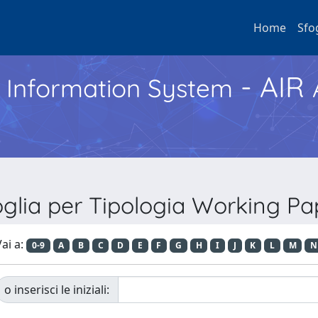
Home
Sfo
- AIR
h Information System
oglia per Tipologia Working Pa
ai a:
0-9
A
B
C
D
E
F
G
H
I
J
K
L
M
N
o inserisci le iniziali: