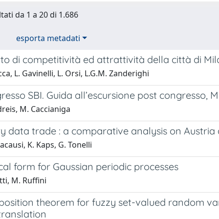
tati da 1 a 20 di 1.686
esporta metadati
o di competitività ed attrattività della città di Milan
ca, L. Gavinelli, L. Orsi, L.G.M. Zanderighi
gresso SBI. Guida all’escursione post congresso,
reis, M. Caccianiga
y data trade : a comparative analysis on Austria
acausi, K. Kaps, G. Tonelli
cal form for Gaussian periodic processes
ti, M. Ruffini
osition theorem for fuzzy set-valued random vari
ranslation