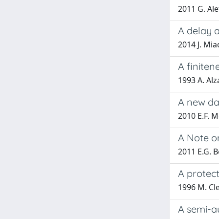
2011 G. Ale
A delay 
2014 J. Mia
A finiten
1993 A. Alza
A new da
2010 E.F. M
A Note o
2011 E.G. 
A protect
1996 M. Cle
A semi-au