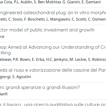
a Cota, P.L. Aublin, S. Ben Mokhtar, G. Gianini, E. Damiani
engineered osteochondral plug: an in vitro morph
etti, C. Sosio, F. Boschetti, L. Mangiavini, C. Scotti, C. Dome
ctor model of public investment and growth
ice
op Aimed at Advancing our Understanding of Cr
lling
ralower, P.R. Bown, E. Erba, H.C. Jenkyns, M. Leckie, S. Robins
da al riuso e valorizzazione delle cascine del Pa
giorgi, S. Agostini
oni: grandi speranze o grandi illusioni?
Banfi
er il lavoro : una ricerca qualitativa sulle culture o