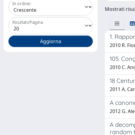
In ordine:
Mostrati risul
Risultati/Pagina
1. Rapport
2010 R. Fioc
105. Con
2010 C. And
18 Centur
2011 A. Car
A canoni
2012 G. Alet
A decomp
random t