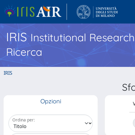
IRIS
Institutional Researc
Ricerca
IRIS
Sf
Opzioni
V
Ordina per: