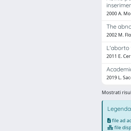
inserimen
2000 A. Mo
The abno
2002 M. Flo
L'aborto 
2011 E. Ceri
Academic
2019 L. Sac
Mostrati risul
Legenda
file ad 
file dis