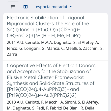
esporta metadati
Electronic Stabilization of Trigonal
Bipyramidal Clusters: the Role of the
Sn(II) Ions in [Pt5(CO)5{Cl2Sn(μ-
OR)SnCl2}3]3− (R = H, Me, Et, iPr)
2011 A.U. Ceriotti, M.A.A. Daghetta, S. El Afefey, A.
Ienco, G. Longoni, G. Manca, C. Mealli, S. Zacchini, S.
Zarra
Cooperative Effects of Electron Donors
and Acceptors for the Stabilization of
Elusive Metal Cluster Frameworks:
Synthesis and Solid-State Structures of
[Pt19(CO)24(μ4‑AuPPh3)3]− and
[Pt19(CO)24{μ4‑Au2(PPh3)2}2]
2013 A.U. Ceriotti, P. Macchi, A. Sironi, S. El Afefey,
M. Daghetta, S. Fedi, F. Fabrizi De Biani, R. Della