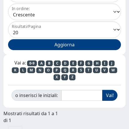
In ordine:
Risultati/Pagina
Vai a:
0-9
A
B
C
D
E
F
G
H
I
J
K
L
M
N
O
P
Q
R
S
T
U
V
W
X
Y
Z
o inserisci le iniziali:
Mostrati risultati da 1 a 1
di 1