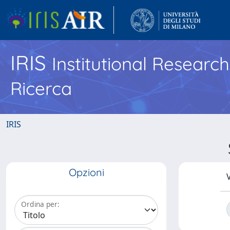
IRIS
Institutional Researc
Ricerca
IRIS
Opzioni
V
Ordina per: