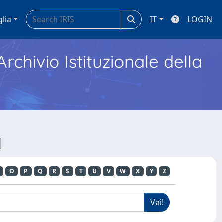
glia
IT
LOGIN
Archivio Istituzionale della
N
O
P
Q
R
S
T
U
V
W
X
Y
Z