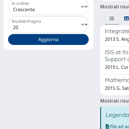
In ordine:
Mostrati risul
Risultati/Pagina
Integrate
2013 S. An
ISIS at 
Support 
2019 L. Cur
Mathemat
2015 G. Sal
Mostrati risul
Legenda
file ad 