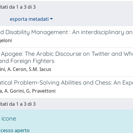
tati da 1 a 3 di 3
esporta metadati
d Disability Management : An interdisciplinary an
geloni
Its Apogee: The Arabic Discourse on Twitter and 
and Foreign Fighters
ini, A. Ceron, S.M. Iacus
ical Problem-Solving Abilities and Chess: An Exp
a, A. Gorini, G. Pravettoni
tati da 1 a 3 di 3
 icone
accesso aperto