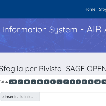
Home
Sfo
- AIR
h Information System
Sfoglia per Rivista SAGE OPE
ai a:
0-9
A
B
C
D
E
F
G
H
I
J
K
L
M
N
o inserisci le iniziali: