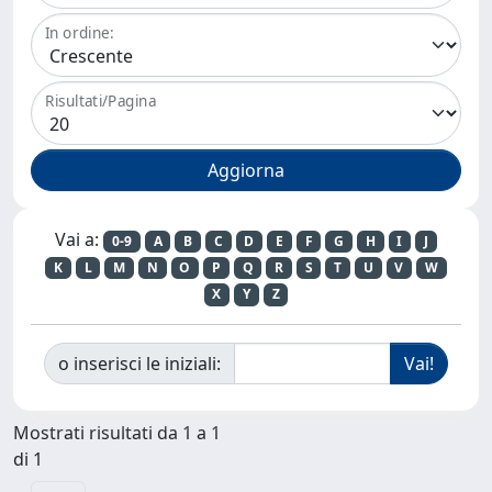
In ordine:
Risultati/Pagina
Vai a:
0-9
A
B
C
D
E
F
G
H
I
J
K
L
M
N
O
P
Q
R
S
T
U
V
W
X
Y
Z
o inserisci le iniziali:
Mostrati risultati da 1 a 1
di 1