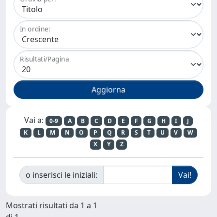
In ordine:
Risultati/Pagina
Vai a:
0-9
A
B
C
D
E
F
G
H
I
J
K
L
M
N
O
P
Q
R
S
T
U
V
W
X
Y
Z
o inserisci le iniziali:
Mostrati risultati da 1 a 1
di 1