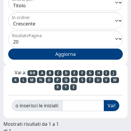
In ordine:
Risultati/Pagina
Vai a:
0-9
A
B
C
D
E
F
G
H
I
J
K
L
M
N
O
P
Q
R
S
T
U
V
W
X
Y
Z
o inserisci le iniziali:
Mostrati risultati da 1 a 1
di 1