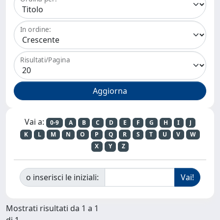
In ordine:
Risultati/Pagina
Vai a:
0-9
A
B
C
D
E
F
G
H
I
J
K
L
M
N
O
P
Q
R
S
T
U
V
W
X
Y
Z
o inserisci le iniziali:
Mostrati risultati da 1 a 1
di 1