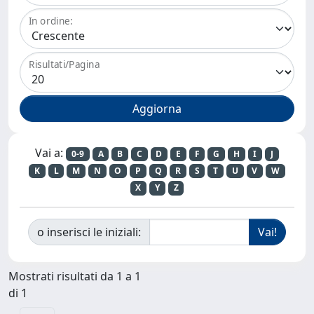
In ordine:
Risultati/Pagina
Vai a:
0-9
A
B
C
D
E
F
G
H
I
J
K
L
M
N
O
P
Q
R
S
T
U
V
W
X
Y
Z
o inserisci le iniziali:
Mostrati risultati da 1 a 1
di 1