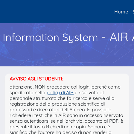
Home
- AIR
h Information System
AVVISO AGLI STUDENTI:
attenzione, NON procedere col login, perchè come
specificato nella
policy di AIR
è riservato al
personale strutturato che fa ricerca e serve alla
registrazione della produzione scientifica di
professori e ricercatori dell'Ateneo. E' possibile
richiedere i testi che in AIR sono in accesso riservato
senza autenticarsi se nell'archivio, accanto al PDF, è
presente il tasto Richiedi una copia. Se non c'è
significa che l'autore ha deciso di non renderlo