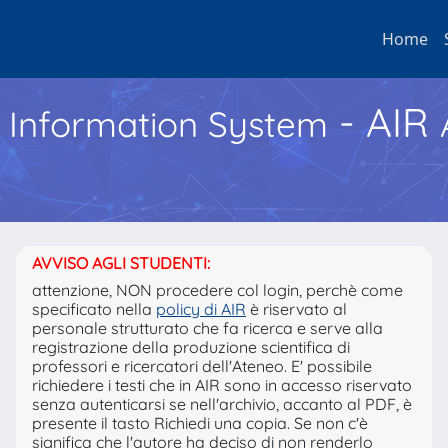
Home
- AIR
h Information System
AVVISO AGLI STUDENTI:
attenzione, NON procedere col login, perchè come
specificato nella
policy di AIR
è riservato al
personale strutturato che fa ricerca e serve alla
registrazione della produzione scientifica di
professori e ricercatori dell'Ateneo. E' possibile
richiedere i testi che in AIR sono in accesso riservato
senza autenticarsi se nell'archivio, accanto al PDF, è
presente il tasto Richiedi una copia. Se non c'è
significa che l'autore ha deciso di non renderlo