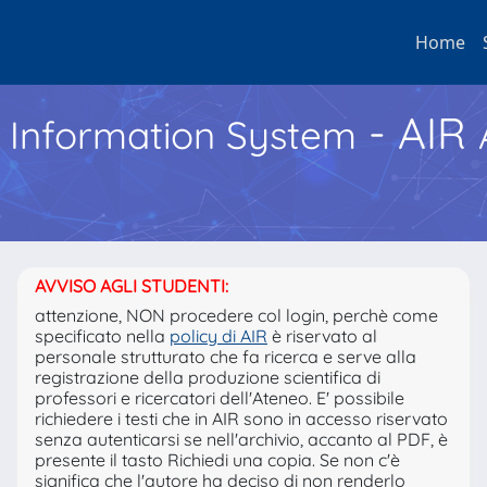
Home
- AIR
h Information System
AVVISO AGLI STUDENTI:
attenzione, NON procedere col login, perchè come
specificato nella
policy di AIR
è riservato al
personale strutturato che fa ricerca e serve alla
registrazione della produzione scientifica di
professori e ricercatori dell'Ateneo. E' possibile
richiedere i testi che in AIR sono in accesso riservato
senza autenticarsi se nell'archivio, accanto al PDF, è
presente il tasto Richiedi una copia. Se non c'è
significa che l'autore ha deciso di non renderlo