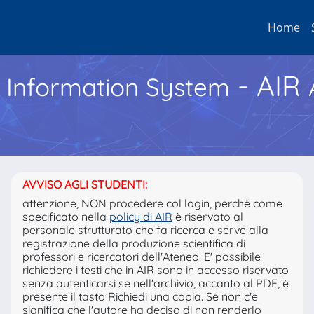
Home
- AIR
h Information System
AVVISO AGLI STUDENTI:
attenzione, NON procedere col login, perchè come
specificato nella
policy di AIR
è riservato al
personale strutturato che fa ricerca e serve alla
registrazione della produzione scientifica di
professori e ricercatori dell'Ateneo. E' possibile
richiedere i testi che in AIR sono in accesso riservato
senza autenticarsi se nell'archivio, accanto al PDF, è
presente il tasto Richiedi una copia. Se non c'è
significa che l'autore ha deciso di non renderlo