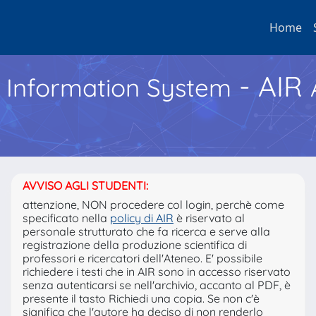
Home
- AIR
h Information System
AVVISO AGLI STUDENTI:
attenzione, NON procedere col login, perchè come
specificato nella
policy di AIR
è riservato al
personale strutturato che fa ricerca e serve alla
registrazione della produzione scientifica di
professori e ricercatori dell'Ateneo. E' possibile
richiedere i testi che in AIR sono in accesso riservato
senza autenticarsi se nell'archivio, accanto al PDF, è
presente il tasto Richiedi una copia. Se non c'è
significa che l'autore ha deciso di non renderlo