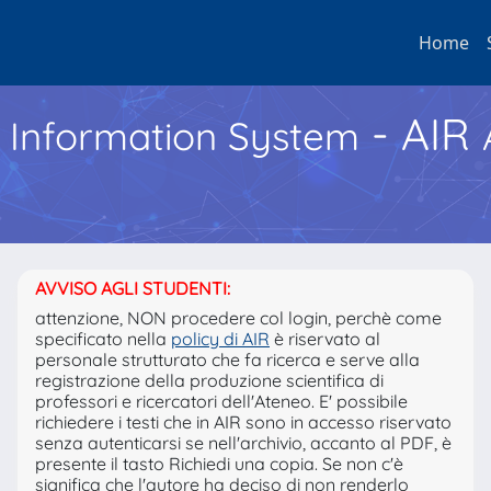
Home
- AIR
h Information System
AVVISO AGLI STUDENTI:
attenzione, NON procedere col login, perchè come
specificato nella
policy di AIR
è riservato al
personale strutturato che fa ricerca e serve alla
registrazione della produzione scientifica di
professori e ricercatori dell'Ateneo. E' possibile
richiedere i testi che in AIR sono in accesso riservato
senza autenticarsi se nell'archivio, accanto al PDF, è
presente il tasto Richiedi una copia. Se non c'è
significa che l'autore ha deciso di non renderlo