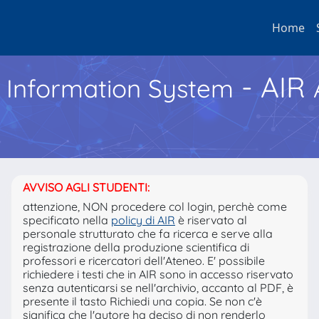
Home
- AIR
h Information System
AVVISO AGLI STUDENTI:
attenzione, NON procedere col login, perchè come
specificato nella
policy di AIR
è riservato al
personale strutturato che fa ricerca e serve alla
registrazione della produzione scientifica di
professori e ricercatori dell'Ateneo. E' possibile
richiedere i testi che in AIR sono in accesso riservato
senza autenticarsi se nell'archivio, accanto al PDF, è
presente il tasto Richiedi una copia. Se non c'è
significa che l'autore ha deciso di non renderlo