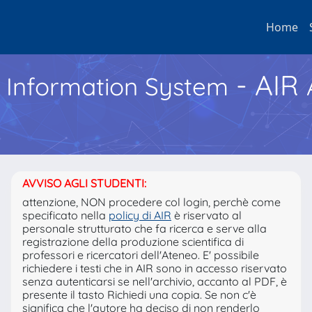
Home
- AIR
h Information System
AVVISO AGLI STUDENTI:
attenzione, NON procedere col login, perchè come
specificato nella
policy di AIR
è riservato al
personale strutturato che fa ricerca e serve alla
registrazione della produzione scientifica di
professori e ricercatori dell'Ateneo. E' possibile
richiedere i testi che in AIR sono in accesso riservato
senza autenticarsi se nell'archivio, accanto al PDF, è
presente il tasto Richiedi una copia. Se non c'è
significa che l'autore ha deciso di non renderlo