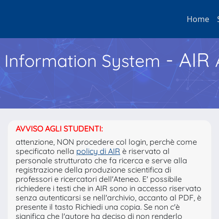
Home
- AIR
h Information System
AVVISO AGLI STUDENTI:
attenzione, NON procedere col login, perchè come
specificato nella
policy di AIR
è riservato al
personale strutturato che fa ricerca e serve alla
registrazione della produzione scientifica di
professori e ricercatori dell'Ateneo. E' possibile
richiedere i testi che in AIR sono in accesso riservato
senza autenticarsi se nell'archivio, accanto al PDF, è
presente il tasto Richiedi una copia. Se non c'è
significa che l'autore ha deciso di non renderlo