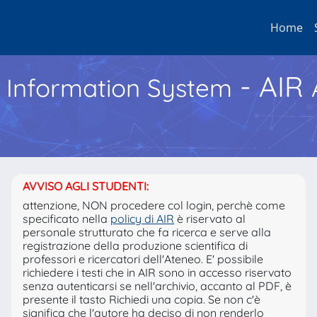
Home
- AIR
h Information System
AVVISO AGLI STUDENTI:
attenzione, NON procedere col login, perchè come
specificato nella
policy di AIR
è riservato al
personale strutturato che fa ricerca e serve alla
registrazione della produzione scientifica di
professori e ricercatori dell'Ateneo. E' possibile
richiedere i testi che in AIR sono in accesso riservato
senza autenticarsi se nell'archivio, accanto al PDF, è
presente il tasto Richiedi una copia. Se non c'è
significa che l'autore ha deciso di non renderlo